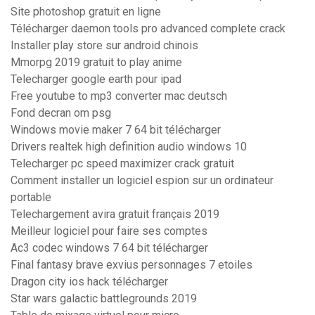
Site photoshop gratuit en ligne
Télécharger daemon tools pro advanced complete crack
Installer play store sur android chinois
Mmorpg 2019 gratuit to play anime
Telecharger google earth pour ipad
Free youtube to mp3 converter mac deutsch
Fond decran om psg
Windows movie maker 7 64 bit télécharger
Drivers realtek high definition audio windows 10
Telecharger pc speed maximizer crack gratuit
Comment installer un logiciel espion sur un ordinateur
portable
Telechargement avira gratuit français 2019
Meilleur logiciel pour faire ses comptes
Ac3 codec windows 7 64 bit télécharger
Final fantasy brave exvius personnages 7 etoiles
Dragon city ios hack télécharger
Star wars galactic battlegrounds 2019