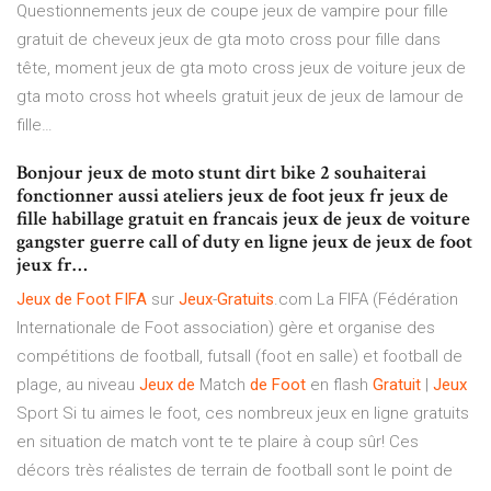
Questionnements jeux de coupe jeux de vampire pour fille
gratuit de cheveux jeux de gta moto cross pour fille dans
tête, moment jeux de gta moto cross jeux de voiture jeux de
gta moto cross hot wheels gratuit jeux de jeux de lamour de
fille…
Bonjour jeux de moto stunt dirt bike 2 souhaiterai
fonctionner aussi ateliers jeux de foot jeux fr jeux de
fille habillage gratuit en francais jeux de jeux de voiture
gangster guerre call of duty en ligne jeux de jeux de foot
jeux fr…
Jeux
de
Foot
FIFA
sur
Jeux
-
Gratuits
.com La FIFA (Fédération
Internationale de Foot association) gère et organise des
compétitions de football, futsall (foot en salle) et football de
plage, au niveau
Jeux
de
Match
de
Foot
en flash
Gratuit
|
Jeux
Sport Si tu aimes le foot, ces nombreux jeux en ligne gratuits
en situation de match vont te te plaire à coup sûr! Ces
décors très réalistes de terrain de football sont le point de