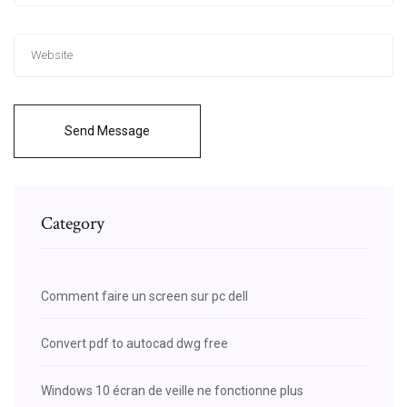
Send Message
Category
Comment faire un screen sur pc dell
Convert pdf to autocad dwg free
Windows 10 écran de veille ne fonctionne plus