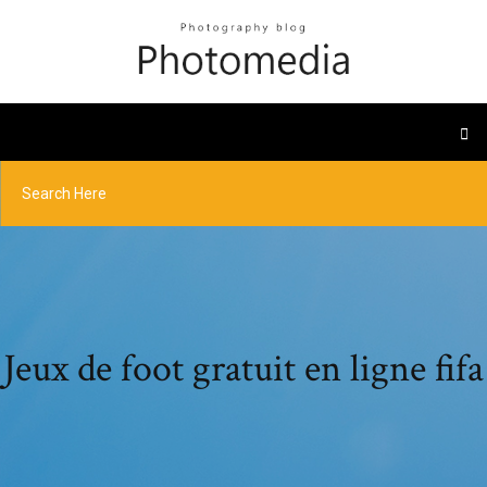
Jeux de foot gratuit en ligne fifa